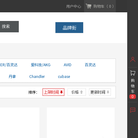
用户中心
购物车（ 0 ）
品牌街
GER/百灵达
爱科技/AKG
AVID
百灵达
丹拿
Chandler
cubase
购
物
排序：
车
0