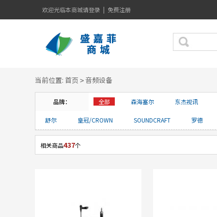
欢迎光临本商城
请登录
|
免费注册
当前位置:
首页
音频设备
>
品牌：
全部
森海塞尔
东杰视讯
舒尔
皇冠/CROWN
SOUNDCRAFT
罗德
437
相关商品
个