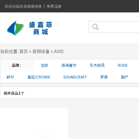
欢迎光临本商城
请登录
|
免费注册
当前位置:
首页
音频设备
AVID
>
>
品牌：
全部
森海塞尔
东杰视讯
RODE
舒尔
皇冠/CROWN
SOUNDCRAFT
罗德
国产
1
相关商品
个