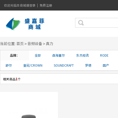
欢迎光临本商城
请登录
|
免费注册
当前位置:
首页
音频设备
真力
>
>
品牌：
全部
森海塞尔
东杰视讯
RODE
舒尔
皇冠/CROWN
SOUNDCRAFT
罗德
国产
1
相关商品
个